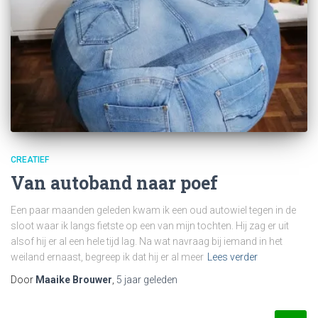
CREATIEF
Van autoband naar poef
Een paar maanden geleden kwam ik een oud autowiel tegen in de
sloot waar ik langs fietste op een van mijn tochten. Hij zag er uit
alsof hij er al een hele tijd lag. Na wat navraag bij iemand in het
weiland ernaast, begreep ik dat hij er al meer
Lees verder
Door
Maaike Brouwer
,
5 jaar
geleden