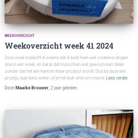
WEEKOVERZICHT
Weekoverzicht week 41 2024
Deze week bedacht ik ineens dat ik best heel veel creatieve dingen
doe in een week, en dat ik dat misschien wel gewoon kan delen
zonder dat het een kant en klaar product wordt. Dus bij deze een
proefje, laat eens weten of je het leuk vind om mee te
Lees verder
Door
Maaike Brouwer
,
2 jaar
geleden