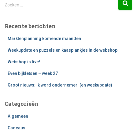
Z
Zoeken …
o
e
k
Recente berichten
e
n
Marktenplanning komende maanden
n
a
Weekupdate en puzzels en kaasplankjes in de webshop
a
Webshop is live!
r
:
Even bijkletsen – week 27
Groot nieuws: Ik word ondernemer! (en weekupdate)
Categorieën
Algemeen
Cadeaus