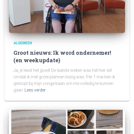
ALGEMEEN
Groot nieuws: Ik word ondernemer!
(en weekupdate)
Ja, je leest het goed! De laatste weken was het hier stil
omdat ik met grote plannen bezig was. Per 1 mei ben ik
gestopt bij mijn vorige baan om me volledig te kunnen
gaan
Lees verder