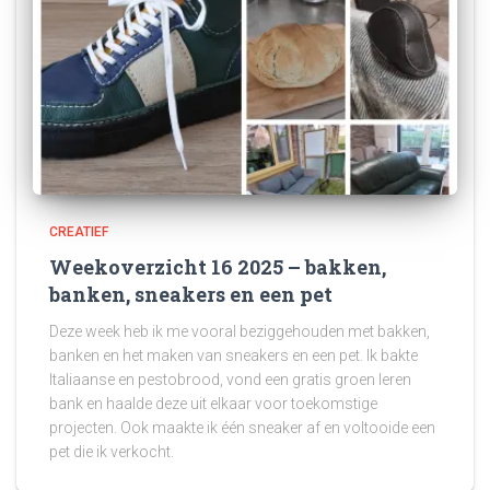
CREATIEF
Weekoverzicht 16 2025 – bakken,
banken, sneakers en een pet
Deze week heb ik me vooral beziggehouden met bakken,
banken en het maken van sneakers en een pet. Ik bakte
Italiaanse en pestobrood, vond een gratis groen leren
bank en haalde deze uit elkaar voor toekomstige
projecten. Ook maakte ik één sneaker af en voltooide een
pet die ik verkocht.