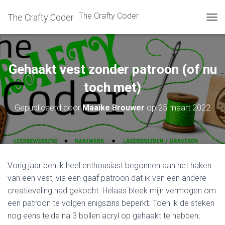
The Crafty Coder
The Crafty Coder
T
O
G
G
L
Gehaakt vest zonder patroon (of nu
E
N
toch met)
A
V
Gepubliceerd door
Maaike Brouwer
op
25 maart 2022
I
G
A
T
I
E
Vorig jaar ben ik heel enthousiast begonnen aan het haken
van een vest, via een gaaf patroon dat ik van een andere
creatieveling had gekocht. Helaas bleek mijn vermogen om
een patroon te volgen enigszins beperkt. Toen ik de steken
nog eens telde na 3 bollen acryl op gehaakt te hebben,