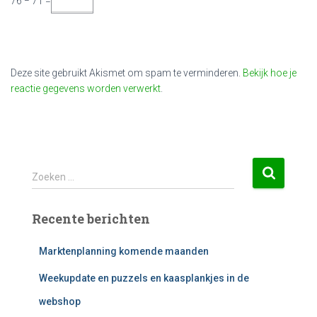
76 − 71 =
Deze site gebruikt Akismet om spam te verminderen.
Bekijk hoe je
reactie gegevens worden verwerkt
.
Z
Zoeken …
o
e
Recente berichten
k
e
n
Marktenplanning komende maanden
n
Weekupdate en puzzels en kaasplankjes in de
a
a
webshop
r