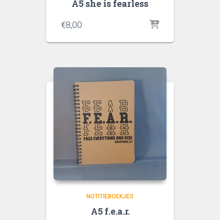
A5 she is fearless
€
8,00
NOTITIEBOEKJES
A5 f.e.a.r.