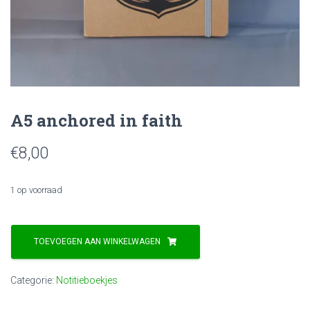
A5 anchored in faith
€
8,00
1 op voorraad
A5
anchored
TOEVOEGEN AAN WINKELWAGEN
in
faith
Categorie:
Notitieboekjes
aantal